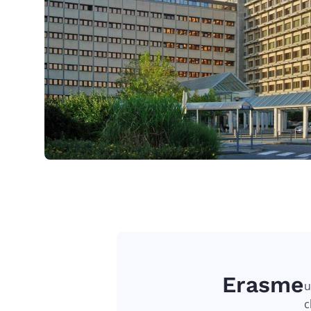
Erasme
u
c