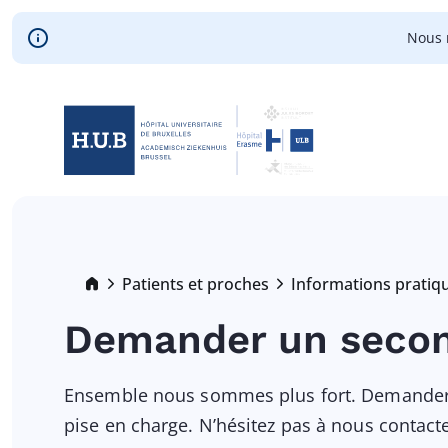
Skip to main content
Nous 
Skip
to
main
content
Breadcrumb
Patients et proches
Informations pratiq
Demander un secon
Ensemble nous sommes plus fort. Demander u
pise en charge. N’hésitez pas à nous contacte