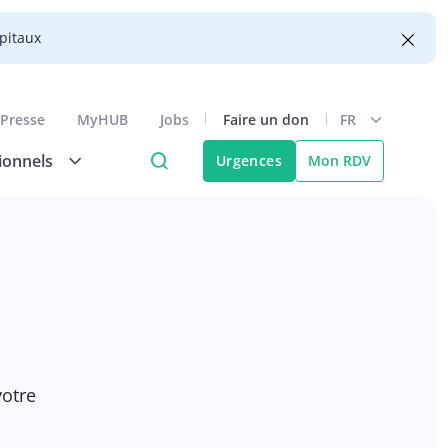
ôpitaux
Presse
MyHUB
Jobs
Faire un don
FR
ionnels
Urgences
Mon RDV
votre