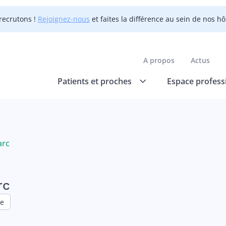
recrutons !
Rejoignez-nous
et faites la différence au sein de nos h
A propos
Actus
Patients et proches
Espace profess
rc
rc
ie