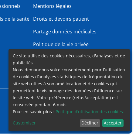
ssionnels
Mentions légales
s de la santé
Droits et devoirs patient
Partage données médicales
Politique de la vie privée
Ce site utilise des cookies nécessaires, d'analyses et de
Gender Equality Plan
publicités.
Nous demandons votre consentement pour l’utilisation
de cookies d’analyses statistiques de fréquentation du
site web utiles à son amélioration et de cookies qui
permettent le visionnage des données d’affluence sur
le site web. Votre préférence (refus/acceptation) est
Accessibilité
Contact
Cookies
Mentions légales
conservée pendant 6 mois.
Pour en savoir plus :
Politique d’utilisation des cookies.
Customiser
Décliner
Accepter