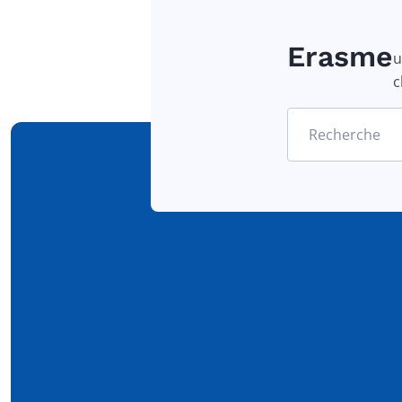
Erasme
u
c
Recherche