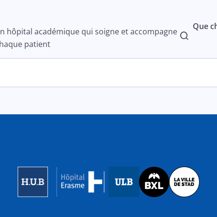
Que ch
n hôpital académique qui soigne et accompagne
haque patient
Image
Image
Image