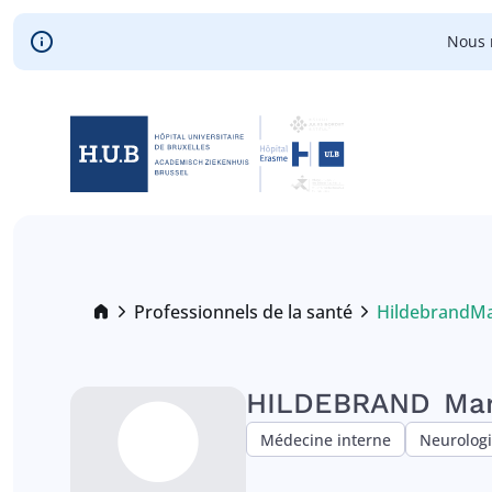
Skip to main content
Nous 
Skip
to
main
content
Breadcrumb
Professionnels de la santé
Hildebrand
Ma
Current:
HILDEBRAND
Ma
Médecine interne
Neurolog