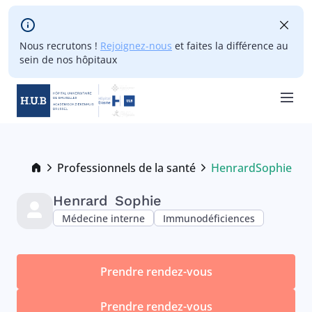
Skip to main content
Nous recrutons !
Rejoignez-nous
et faites la différence au
sein de nos hôpitaux
Skip
to
main
Breadcrumb
Professionnels de la santé
Henrard
Sophie
Current:
content
Henrard
Sophie
Médecine interne
Immunodéficiences
Prendre rendez-vous
Prendre rendez-vous