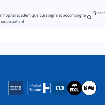
Que ch
n hôpital académique qui soigne et accompagne
haque patient
Image
Image
Image