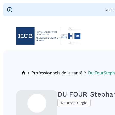
Skip to main content
Nous 
Skip
to
main
content
Breadcrumb
Professionnels de la santé
Du Four
Steph
Current:
DU FOUR
Stepha
Neurochirurgie