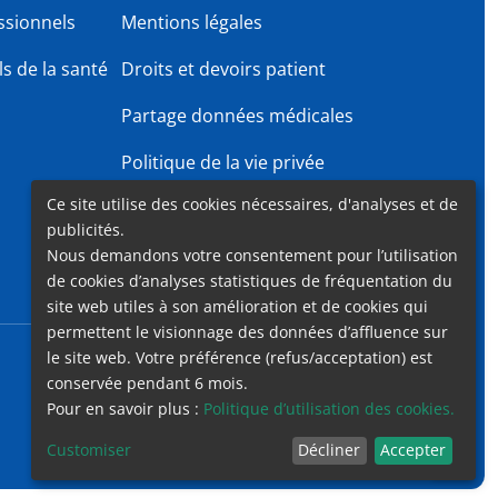
ssionnels
Mentions légales
s de la santé
Droits et devoirs patient
Partage données médicales
Politique de la vie privée
Ce site utilise des cookies nécessaires, d'analyses et de
Gender Equality Plan
publicités.
Nous demandons votre consentement pour l’utilisation
de cookies d’analyses statistiques de fréquentation du
site web utiles à son amélioration et de cookies qui
permettent le visionnage des données d’affluence sur
le site web. Votre préférence (refus/acceptation) est
Accessibilité
Contact
Cookies
Mentions légales
conservée pendant 6 mois.
Pour en savoir plus :
Politique d’utilisation des cookies.
Customiser
Décliner
Accepter