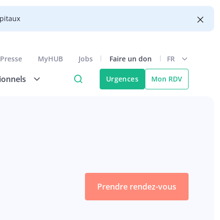
ôpitaux
Presse
MyHUB
Jobs
Faire un don
FR
ionnels
Urgences
Mon RDV
Prendre rendez-vous