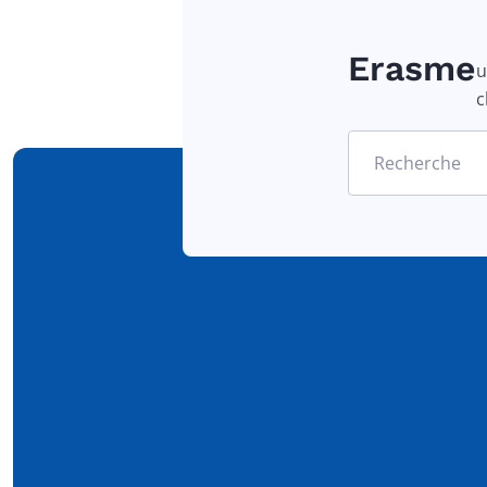
Erasme
u
c
Recherche