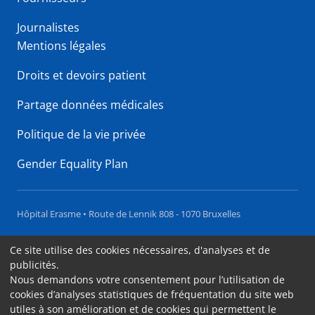
Journalistes
Mentions légales
Droits et devoirs patient
Partage données médicales
Politique de la vie privée
Gender Equality Plan
Hôpital Erasme • Route de Lennik 808 - 1070 Bruxelles
Accessibilité
Ce site utilise des cookies nécessaires, d'analyses et de
publicités.
Contact
Nous demandons votre consentement pour l’utilisation de
Cookies
cookies d’analyses statistiques de fréquentation du site web
utiles à son amélioration et de cookies qui permettent le