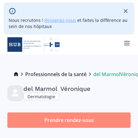
Skip to main content
Nous recrutons !
Rejoignez-nous
et faites la différence au
sein de nos hôpitaux
Skip
to
main
Breadcrumb
Professionnels de la santé
del Marmol
Véroni
Current:
content
del Marmol
Véronique
Dermatologie
Prendre rendez-vous