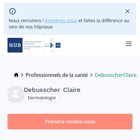
Skip to main content
Nous recrutons !
Rejoignez-nous
et faites la différence au
sein de nos hôpitaux
Skip
to
main
Breadcrumb
Professionnels de la santé
Debusscher
Claire
Current:
content
Debusscher
Claire
Dermatologie
Prendre rendez-vous