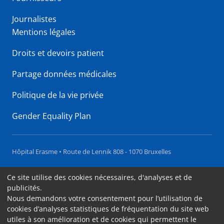
Journalistes
Mentions légales
Droits et devoirs patient
Partage données médicales
Politique de la vie privée
Gender Equality Plan
Hôpital Erasme • Route de Lennik 808 - 1070 Bruxelles
Accessibilité
Ce site utilise des cookies nécessaires, d'analyses et de
publicités.
Contact
Nous demandons votre consentement pour l’utilisation de
Cookies
cookies d’analyses statistiques de fréquentation du site web
utiles à son amélioration et de cookies qui permettent le