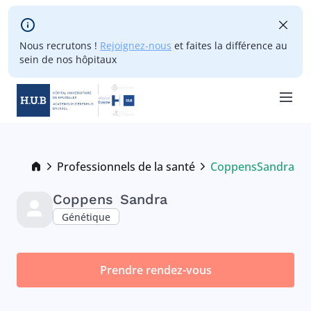
Skip to main content
Nous recrutons !
Rejoignez-nous
et faites la différence au
sein de nos hôpitaux
Skip
to
main
Breadcrumb
Professionnels de la santé
Coppens
Sandra
Current:
content
Coppens
Sandra
Génétique
Prendre rendez-vous