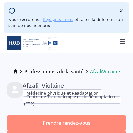
Skip to main content
Nous recrutons !
Rejoignez-nous
et faites la différence au
sein de nos hôpitaux
Skip
to
main
Breadcrumb
Professionnels de la santé
Afzali
Violaine
Current:
content
Afzali
Violaine
Médecine physique et Réadaptation
Centre de Traumatologie et de Réadaptation
(CTR)
Prendre rendez-vous