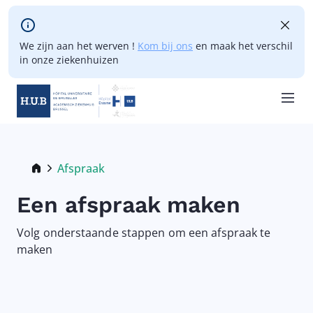
Skip to main content
We zijn aan het werven !
Kom bij ons
en maak het verschil
in onze ziekenhuizen
Skip
to
main
Breadcrumb
Afspraak
Current:
content
Een afspraak maken
Volg onderstaande stappen om een afspraak te
maken