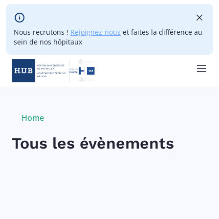
Skip to main content
Nous recrutons !
Rejoignez-nous
et faites la différence au
sein de nos hôpitaux
Skip
to
main
Breadcrumb
Home
Current:
content
Tous les évènements