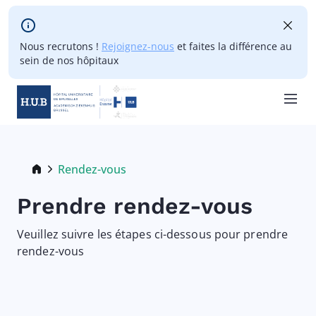
Skip to main content
Nous recrutons !
Rejoignez-nous
et faites la différence au
sein de nos hôpitaux
Skip
to
main
Breadcrumb
Rendez-vous
Current:
content
Prendre rendez-vous
Veuillez suivre les étapes ci-dessous pour prendre
rendez-vous